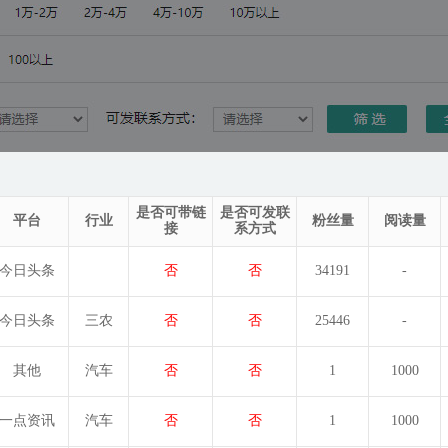
是否可带链
是否可发联
平台
行业
粉丝量
阅读量
接
系方式
今日头条
否
否
34191
-
今日头条
三农
否
否
25446
-
其他
汽车
否
否
1
1000
一点资讯
汽车
否
否
1
1000