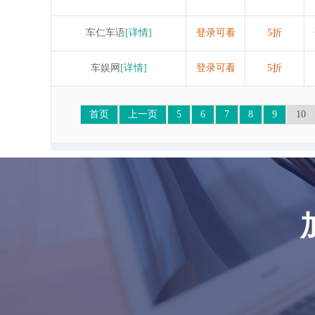
车仁车语
[详情]
登录可看
5折
车娱网
[详情]
登录可看
5折
首页
上一页
5
6
7
8
9
10