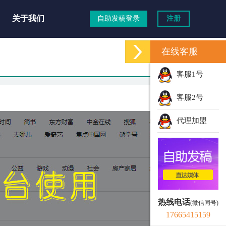
关于我们
自助发稿登录
注册
在线客服
客服1号
客服2号
代理加盟
热线电话
(微信同号)
17665415159