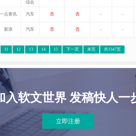
综合
一点资讯
汽车
否
否
-
-
新浪
汽车
否
否
-
-
11
12
13
14
15
下一页
末页
共3347页
加入软文世界 发稿快人一
立即注册