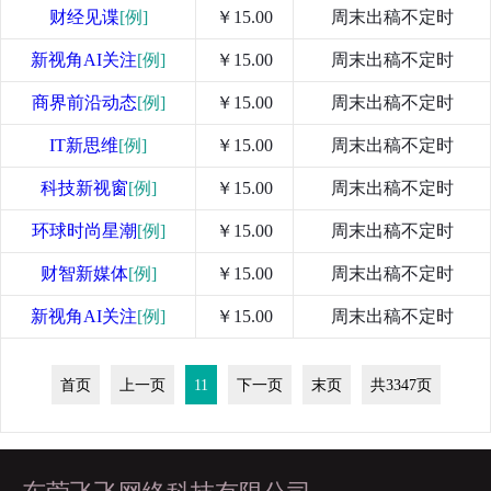
财经见谍
[例]
￥15.00
周末出稿不定时
新视角AI关注
[例]
￥15.00
周末出稿不定时
商界前沿动态
[例]
￥15.00
周末出稿不定时
IT新思维
[例]
￥15.00
周末出稿不定时
科技新视窗
[例]
￥15.00
周末出稿不定时
环球时尚星潮
[例]
￥15.00
周末出稿不定时
财智新媒体
[例]
￥15.00
周末出稿不定时
新视角AI关注
[例]
￥15.00
周末出稿不定时
首页
上一页
11
下一页
末页
共3347页