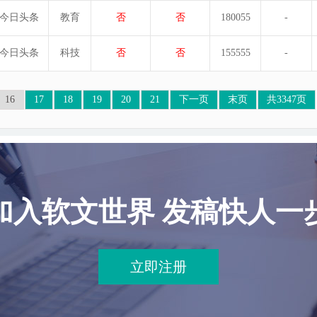
今日头条
教育
否
否
180055
-
今日头条
科技
否
否
155555
-
16
17
18
19
20
21
下一页
末页
共3347页
加入软文世界 发稿快人一
立即注册