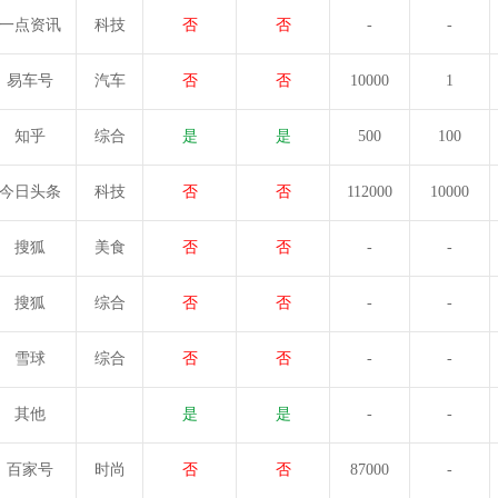
一点资讯
科技
否
否
-
-
易车号
汽车
否
否
10000
1
知乎
综合
是
是
500
100
今日头条
科技
否
否
112000
10000
搜狐
美食
否
否
-
-
搜狐
综合
否
否
-
-
雪球
综合
否
否
-
-
其他
是
是
-
-
百家号
时尚
否
否
87000
-