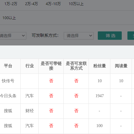
是否可带链
是否可发联
平台
行业
粉丝量
阅读量
接
系方式
快传号
否
否
10
10
今日头条
汽车
否
否
1947
-
搜狐
财经
否
否
-
-
搜狐
汽车
否
否
100
-