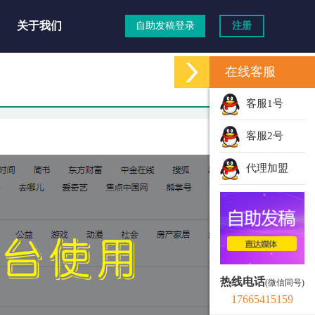
关于我们
自助发稿登录
注册
在线客服
客服1号
客服2号
代理加盟
热线电话
(微信同号)
17665415159