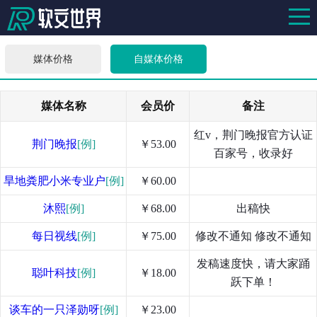
媒体价格
自媒体价格
媒体名称
会员价
备注
红v，荆门晚报官方认证
荆门晚报
[例]
￥53.00
百家号，收录好
旱地粪肥小米专业户
[例]
￥60.00
沐熙
[例]
￥68.00
出稿快
每日视线
[例]
￥75.00
修改不通知 修改不通知
发稿速度快，请大家踊
聪叶科技
[例]
￥18.00
跃下单！
谈车的一只泽勋呀
[例]
￥23.00