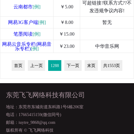
可超链接?联系方式??不
云南都市
[例]
￥5.00
发违规争议内容!
网易3G客户端
[例]
￥8.00
暂无
笔墨阅读
[例]
￥15.00
网易云音乐专栏(网易音
￥23.00
中华音乐网
乐专栏)
[例]
首页
上一页
1288
下一页
末页
共1553页
东莞飞飞网络科技有限公司
地址：东莞市东城街道东科路1号6栋206室
电话：17665415159(微信同号)
邮箱：iuytre_9868@qq.com
版权所有 © 飞飞网络科技