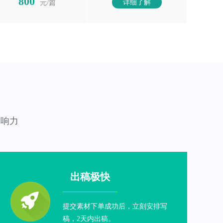
800
详细了解
元/篇
影响力
出稿极快
提交素材下单成功后，立刻安排写
稿，2天内出稿。