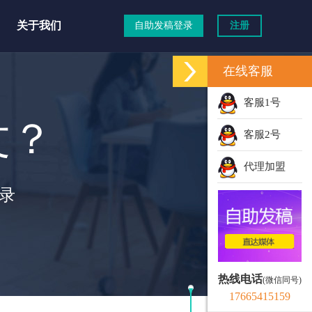
关于我们
自助发稿登录
注册
在线客服
客服1号
文？
客服2号
代理加盟
录
热线电话
(微信同号)
17665415159