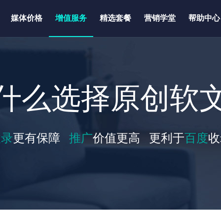
媒体价格
增值服务
精选套餐
营销学堂
帮助中心
什么选择原创软
收录
更有保障
推广
价值更高 更利于
百度
收