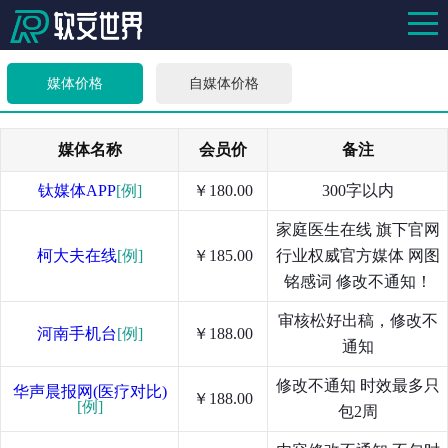
媒体价格
自媒体价格
媒体名称
会员价
备注
钛媒体APP
[例]
￥180.00
300字以内
家庭医生在线 旗下官网
柯大夫在线
[例]
￥185.00
行业权威官方媒体 网图
铭感词 修改不通知！
审核松好出稿，修改不
河南手机台
[例]
￥188.00
通知
修改不通知 时效最多只
华声晨报网(医疗对比)
￥188.00
[例]
包2周