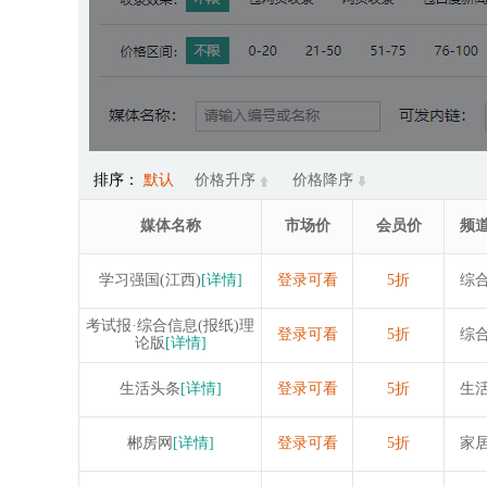
排序：
默认
价格升序
价格降序
媒体名称
市场价
会员价
频
学习强国(江西)
[详情]
登录可看
5折
综
考试报·综合信息(报纸)理
登录可看
5折
综
论版
[详情]
生活头条
[详情]
登录可看
5折
生
郴房网
[详情]
登录可看
5折
家