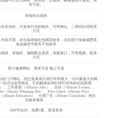
闻传媒中心官方网站，收录好，出稿快，略微修改不通知，周
末可发。
审核松出搞快
核非常轻松，可发各行业的稿件，可带网址、二维码任何联系
方式
，内容不限，好出稿审核松包网页收录，涉及医疗保健减肥美
妆金融货币相关不包收录
，出稿快，审核松，编辑配合度高，有频道口，可带视频，联系
方式
医疗健康网站，周末可发 晚上可发
 是一个在线门户网站，现已发展成为津巴布韦最大、访问量最大的网
一站式信息而闻名。它的触角延伸到津巴布韦的在线新闻
ws）、工作更新（?iHarare Jobs ）、活动（?iHarare Events）、
Bot（iHarare Whatsapp Bot）、Price Check（iHarare Price
Harare Education）、分类广告（iHarare Classifieds）和社
交媒体服务。
1000字以内，免费1图，英语发布