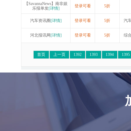
【SavannaNews】南非娱
登录可看
5折
乐报单发
[详情]
汽车资讯圈
[详情]
登录可看
5折
汽
河北报讯网
[详情]
登录可看
5折
综
首页
上一页
1392
1393
1394
1395