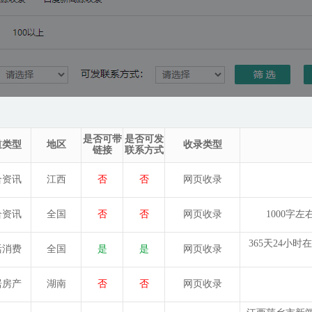
是否可带
是否可发
道类型
地区
收录类型
链接
联系方式
合资讯
江西
否
否
网页收录
合资讯
全国
否
否
网页收录
1000字
365天24小
活消费
全国
是
是
网页收录
居房产
湖南
否
否
网页收录