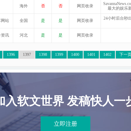
SavannaNe
海外
否
否
网页收录
最大的娱乐
24小时后台
车网站
全国
是
是
网页收录
合资讯
河北
是
是
网页收录
1396
1397
1398
1399
1400
1401
1402
下一
加入软文世界 发稿快人一
立即注册