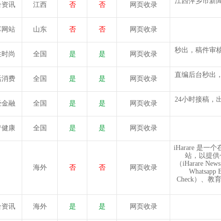
江西萍乡市新
合资讯
江西
否
否
网页收录
车网站
山东
否
否
网页收录
秒出，稿件审
性时尚
全国
是
是
网页收录
直编后台秒出
活消费
全国
是
是
网页收录
24小时接稿
经金融
全国
是
是
网页收录
疗健康
全国
是
是
网页收录
iHarare
站，以提供
（iHarare Ne
海外
否
否
网页收录
Whatsapp 
Check）、教育（i
合资讯
海外
是
是
网页收录