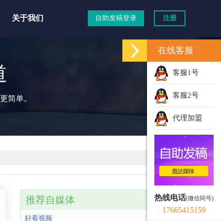
关于我们
自助发稿登录
注册
在线客服
道
客服1号
客服2号
更简单。
代理加盟
热线电话
推荐自媒体
(微信同号)
17665415159
好看视频