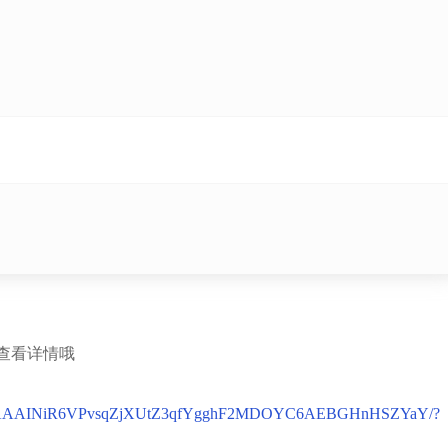
查看详情哦
LjABAAAAINiR6VPvsqZjXUtZ3qfYgghF2MDOYC6AEBGHnHSZYaY/?