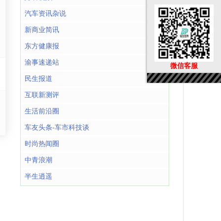
汽车资讯杂说
新商业简讯
东方健康报
渝事速递站
微信客服
民生报道
互联新测评
生活前沿圈
车友头条-车市科技谈
时尚热闻圈
中青浪潮
半生逍遥