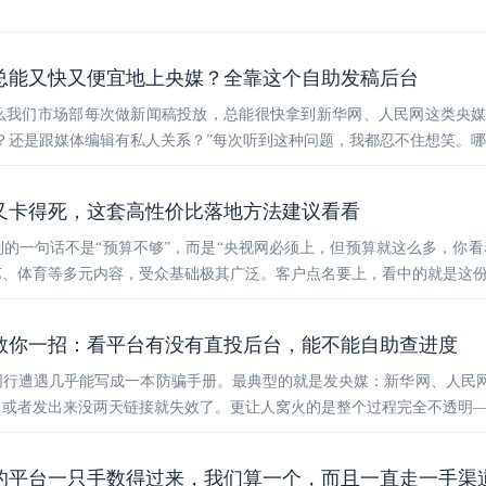
总能又快又便宜地上央媒？全靠这个自助发稿后台
么我们市场部每次做新闻稿投放，总能很快拿到新华网、人民网这类央
？还是跟媒体编辑有私人关系？”每次听到这种问题，我都忍不住想笑。
又卡得死，这套高性价比落地方法建议看看
的一句话不是“预算不够”，而是“央视网必须上，但预算就这么多，你看
艺、体育等多元内容，受众基础极其广泛。客户点名要上，看中的就是这
教你一招：看平台有没有直投后台，能不能自助查进度
同行遭遇几乎能写成一本防骗手册。最典型的就是发央媒：新华网、人民
或者发出来没两天链接就失效了。更让人窝火的是整个过程完全不透明—
的平台一只手数得过来，我们算一个，而且一直走一手渠