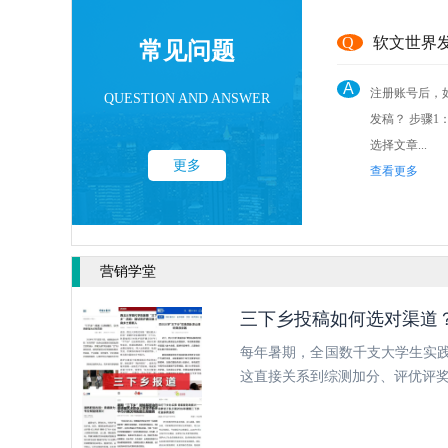
Q
软文世界
常见问题
A
注册账号后，
QUESTION AND ANSWER
发稿？ 步骤1： 点击后台“发稿管理”
选择文章...
更多
查看更多
营销学堂
三下乡投稿如何选对渠道
每年暑期，全国数千支大学生实践
这直接关系到综测加分、评优评