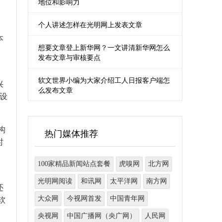
地位和影响力
个人讲述怎样在光明网上发表文章
本
想要文章登上新华网？一文讲清新华网怎么
发布文章与审核要点
。
软文世界小编为大家介绍工人日报客户端怎
兴
么发布文章
以设
构
热门媒体推荐
时
、
100家精品新闻站点套餐
虎嗅网
北方网
光明网阅读
和讯网
太平洋网
南方网
还
大众网
今视网首发
中国青年网
软
央视网
中国广播网（央广网）
人民网