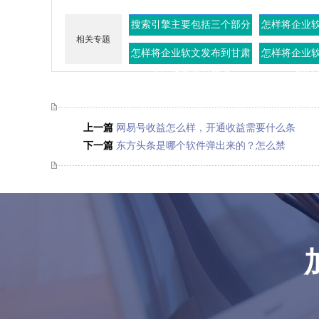
搜索引擎主要包括三个部分
怎样将企业
相关专题
视
怎样将企业软文发布到甘肃
怎样将企业
省广播电视总台上
经济
上一篇
网易号收益怎么样，开通收益需要什么条
件？
下一篇
东方头条是哪个软件弹出来的？怎么禁
止？