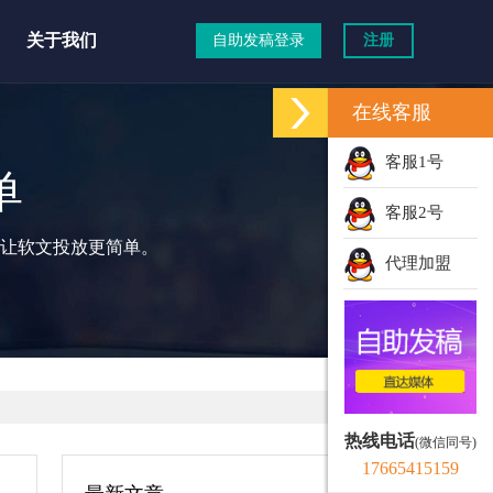
关于我们
自助发稿登录
注册
在线客服
客服1号
单
客服2号
让软文投放更简单。
代理加盟
热线电话
(微信同号)
17665415159