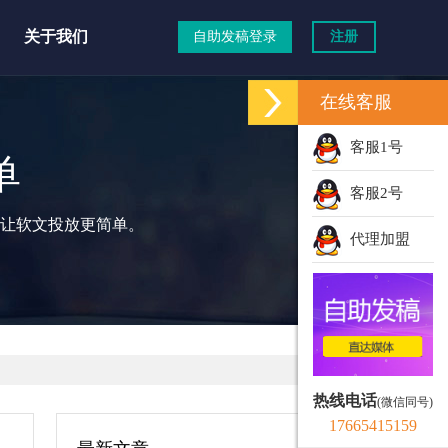
关于我们
自助发稿登录
注册
在线客服
客服1号
单
客服2号
让软文投放更简单。
代理加盟
热线电话
(微信同号)
17665415159