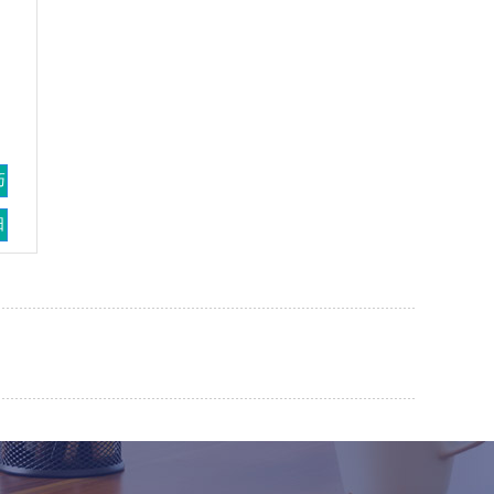
怕
巧
日