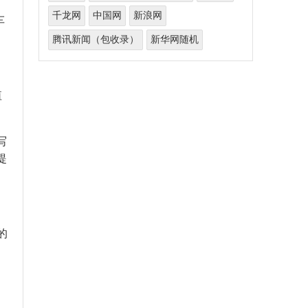
千龙网
中国网
新浪网
车
腾讯新闻（包收录）
新华网随机
值
写
提
的