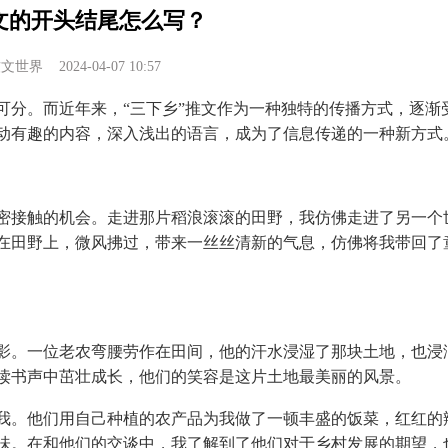
文的开头结尾怎么写？
软文世界
2024-04-07 10:57
可分。而近年来，“三下乡”推文作为一种独特的传播方式，逐渐
动有趣的内容，深入浅出的语言，成为了信息传递的一种新方式
密接触的机会。走进那片稻浪滚滚的田野，我仿佛走进了另一个
在田野上，微风拂过，带来一丝丝清新的气息，仿佛将我带回了
影。一位老农弯腰劳作在田间，他的汗水浸湿了那块土地，也浸
读书声中茁壮成长，他们的笑容是这片土地最美丽的风景。
我。他们用自己种植的农产品为我做了一顿丰盛的饭菜，红红的
味。在和他们的交谈中，我了解到了他们对于乡村发展的期望，