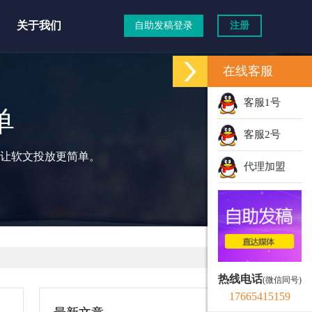
关于我们
自助发稿登录
注册
在线客服
客服1号
单
客服2号
让软文投放更简单。
代理加盟
热线电话
(微信同号)
17665415159