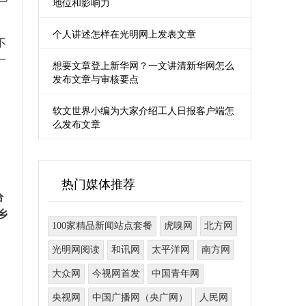
地位和影响力
个人讲述怎样在光明网上发表文章
不
一
想要文章登上新华网？一文讲清新华网怎么
发布文章与审核要点
软文世界小编为大家介绍工人日报客户端怎
么发布文章
热门媒体推荐
给
乡
100家精品新闻站点套餐
虎嗅网
北方网
光明网阅读
和讯网
太平洋网
南方网
大众网
今视网首发
中国青年网
央视网
中国广播网（央广网）
人民网