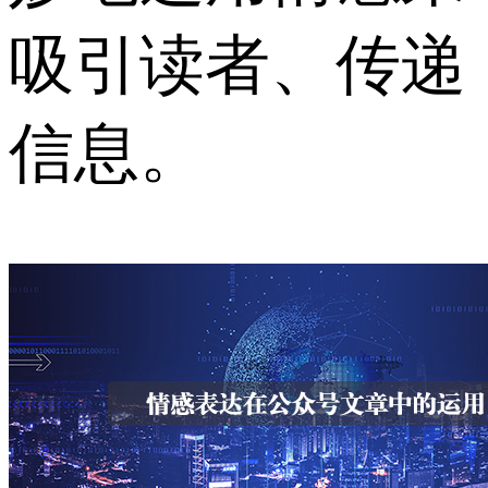
吸引读者、传递
信息。