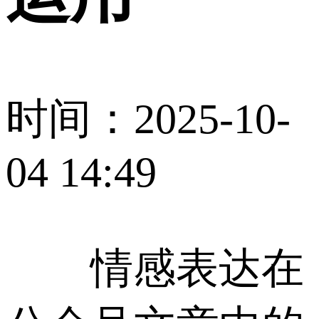
时间：
2025-10-
04 14:49
情感表达在