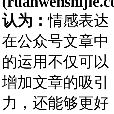
(ruanwenshijie.
认为：
情感表达
在公众号文章中
的运用不仅可以
增加文章的吸引
力，还能够更好