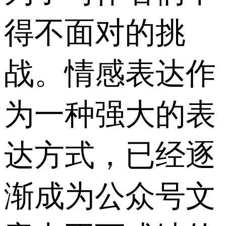
得不面对的挑
战。情感表达作
为一种强大的表
达方式，已经逐
渐成为公众号文