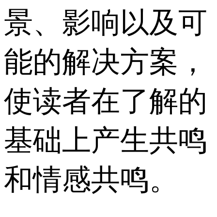
景、影响以及可
能的解决方案，
使读者在了解的
基础上产生共鸣
和情感共鸣。