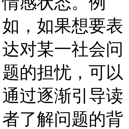
情感状态。例
如，如果想要表
达对某一社会问
题的担忧，可以
通过逐渐引导读
者了解问题的背