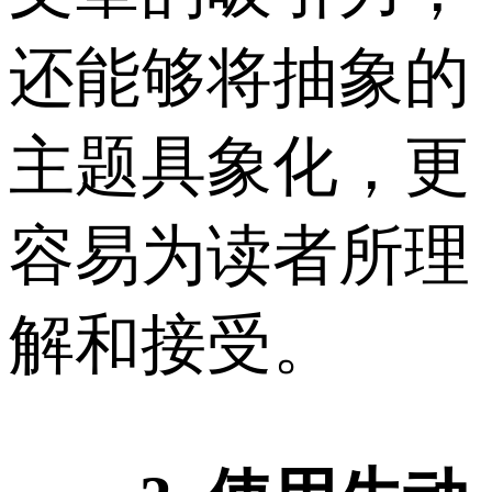
还能够将抽象的
主题具象化，更
容易为读者所理
解和接受。