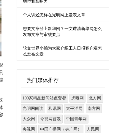
地位和影响力
个人讲述怎样在光明网上发表文章
想要文章登上新华网？一文讲清新华网怎么
发布文章与审核要点
软文世界小编为大家介绍工人日报客户端怎
么发布文章
影
讯
热门媒体推荐
端
100家精品新闻站点套餐
虎嗅网
北方网
这
体
光明网阅读
和讯网
太平洋网
南方网
容
大众网
今视网首发
中国青年网
央视网
中国广播网（央广网）
人民网