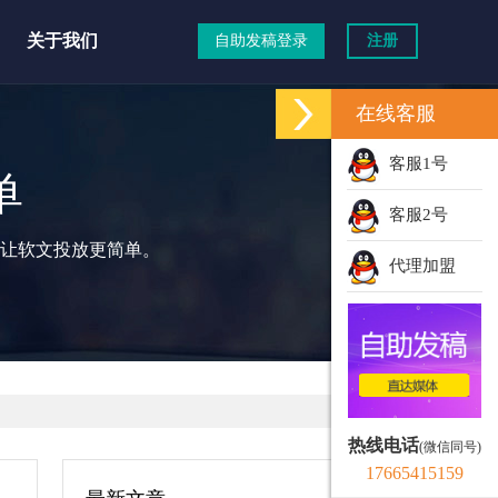
关于我们
自助发稿登录
注册
在线客服
客服1号
单
客服2号
让软文投放更简单。
代理加盟
热线电话
(微信同号)
17665415159