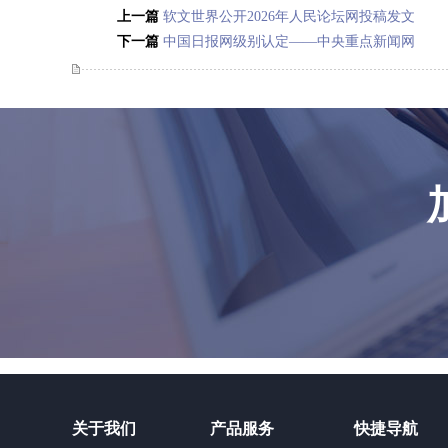
上一篇
软文世界公开2026年人民论坛网投稿发文
章步骤
下一篇
中国日报网级别认定——中央重点新闻网
站，国家级外宣旗舰
关于我们
产品服务
快捷导航