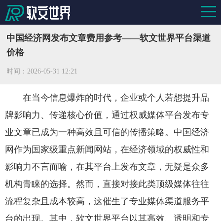
中国经济网发布文章费用参考——软文世界平台渠道
价格
时间：
2026-05-31 12:21
在当今信息爆炸的时代，企业或个人若想提升品
牌影响力、传递核心价值，通过权威媒体平台发布专
业文章已成为一种高效且可信的传播策略。中国经济
网作为国家级重点新闻网站，在经济领域的权威性和
影响力不言而喻，在其平台上发布文章，无疑是众多
机构青睐的选择。然而，直接对接此类顶级媒体往往
流程复杂且成本较高，这催生了专业媒体渠道服务平
台的出现。其中，软文世界平台以其高效、透明和专