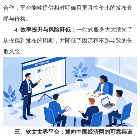
合作，平台能够提供相对明确且更具性价比的发布套
餐与价格。
4. 效率提升与风险降低：
一站式服务大大缩短了
从投稿到发布的周期，并降低了因流程不熟导致的失
败风险。
三、软文世界平台：通向中国经济网的可靠渠道