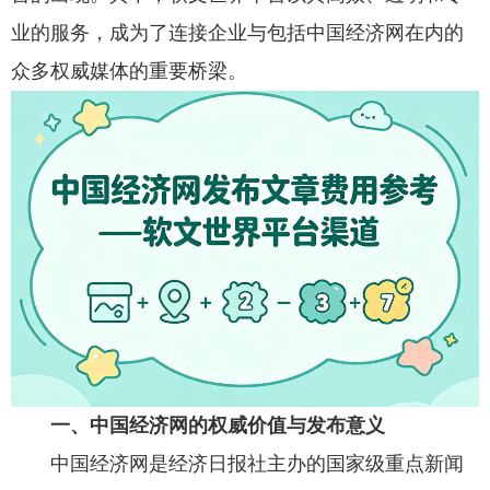
业的服务，成为了连接企业与包括中国经济网在内的
众多权威媒体的重要桥梁。
一、中国经济网的权威价值与发布意义
中国经济网是经济日报社主办的国家级重点新闻