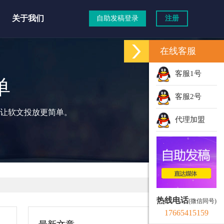
关于我们
自助发稿登录
注册
在线客服
客服1号
单
客服2号
让软文投放更简单。
代理加盟
热线电话
(微信同号)
17665415159