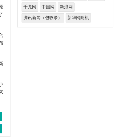
原
千龙网
中国网
新浪网
了
腾讯新闻（包收录）
新华网随机
合
布
新
小
来