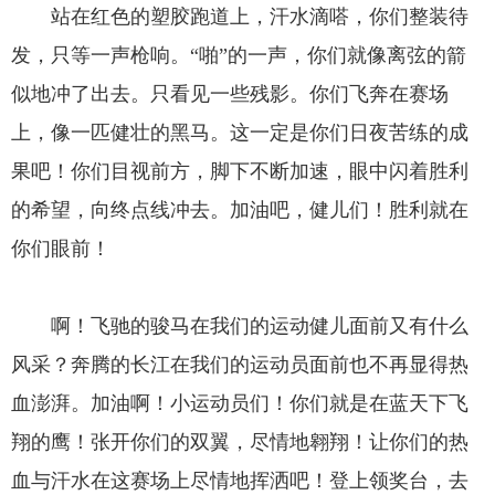
站在红色的塑胶跑道上，汗水滴嗒，你们整装待
发，只等一声枪响。“啪”的一声，你们就像离弦的箭
似地冲了出去。只看见一些残影。你们飞奔在赛场
上，像一匹健壮的黑马。这一定是你们日夜苦练的成
果吧！你们目视前方，脚下不断加速，眼中闪着胜利
的希望，向终点线冲去。加油吧，健儿们！胜利就在
你们眼前！
啊！飞驰的骏马在我们的运动健儿面前又有什么
风采？奔腾的长江在我们的运动员面前也不再显得热
血澎湃。加油啊！小运动员们！你们就是在蓝天下飞
翔的鹰！张开你们的双翼，尽情地翱翔！让你们的热
血与汗水在这赛场上尽情地挥洒吧！登上领奖台，去