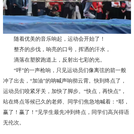
随着优美的音乐响起，运动会开始了！
整齐的步伐，响亮的口号，挥洒的汗水，
滴落在塑胶跑道上，反射出七彩的光。
“呯”的一声枪响，只见运动员们像离弦的箭一般
冲了出去，“加油”的呐喊声响彻云霄。快到终点了，
运动员们咬紧牙关，加快了脚步。“快点，再快点”，
站在终点等候已久的老师、同学们焦急地喊着：“耶，
赢了！赢了！”见学生最先冲到终点，同学们高兴得语
无伦次。