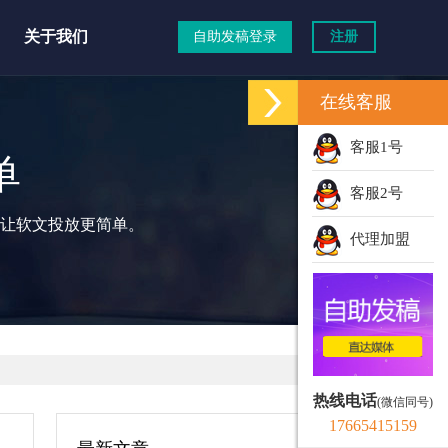
关于我们
自助发稿登录
注册
在线客服
客服1号
单
客服2号
让软文投放更简单。
代理加盟
热线电话
(微信同号)
17665415159