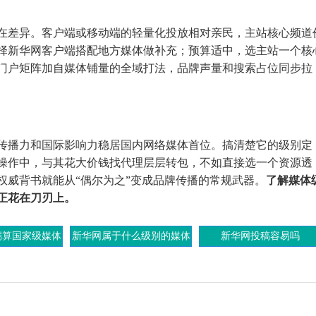
在差异。客户端或移动端的轻量化投放相对亲民，主站核心频道
择新华网客户端搭配地方媒体做补充；预算适中，选主站一个核
门户矩阵加自媒体铺量的全域打法，品牌声量和搜索占位同步拉
传播力和国际影响力稳居国内网络媒体首位。搞清楚它的级别定
操作中，与其花大价钱找代理层层转包，不如直接选一个资源透
权威背书就能从“偶尔为之”变成品牌传播的常规武器。
了解媒体
正花在刀刃上。
端算国家级媒体
新华网属于什么级别的媒体
新华网投稿容易吗
吗