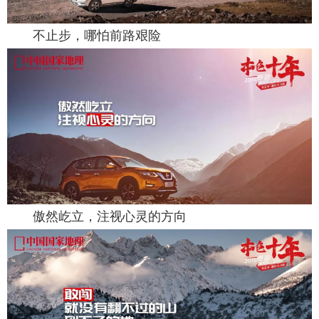
不止步，哪怕前路艰险
傲然屹立，注视心灵的方向