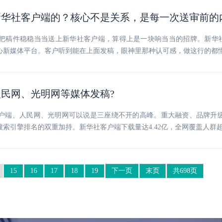
新华社客户端的？核心不是关系，是每一次送审前的
把稿件稳稳当当送上新华社客户端，算得上是一块响当当的招牌。新华社客
心新媒体平台。客户听到能在上面发稿，眼神里那种认可感，做这行的都
民网、光明网等媒体发稿?
户端、人民网、光明网可以说是三座绕不开的高峰。重大融资、品牌升
索引擎排名的双重加持。新华社客户端下载量达4.42亿，全网覆盖人群超
15
16
17
18
19
下一页
末页
共698页