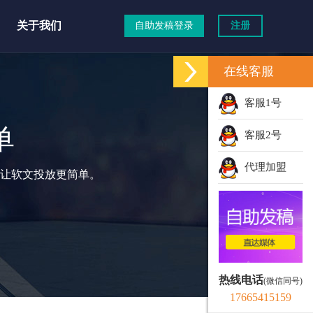
关于我们
自助发稿登录
注册
在线客服
客服1号
单
客服2号
代理加盟
让软文投放更简单。
热线电话
(微信同号)
17665415159