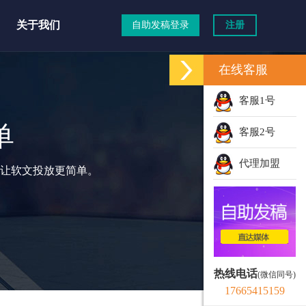
关于我们
自助发稿登录
注册
在线客服
客服1号
单
客服2号
代理加盟
让软文投放更简单。
热线电话
(微信同号)
17665415159