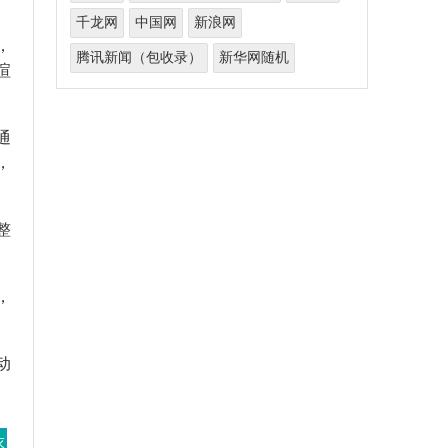
千龙网
中国网
新浪网
，
腾讯新闻（包收录）
新华网随机
渲
通
，
整
，
动
衣