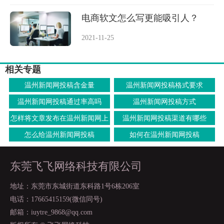
电商软文怎么写更能吸引人？
2021-11-25
相关专题
温州新闻网投稿含金量
温州新闻网投稿格式要求
温州新闻网投稿通过率高吗
温州新闻网投稿方式
怎样将文章发布在温州新闻网上
温州新闻网投稿渠道有哪些
面去
怎么给温州新闻网投稿
如何在温州新闻网投稿
东莞飞飞网络科技有限公司
地址：东莞市东城街道东科路1号6栋206室
电话：17665415159(微信同号)
邮箱：iuytre_9868@qq.com