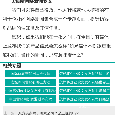
3.集结网络新闻软文
我们可以将自己投放、他人转播或他人撰稿的有
利于企业的网络新闻集合成一个专题页面，提升访客
对品牌的认知度及其信任度。
试想，如果我们能在一夜之间，在全国所有媒体
上发布我们的产品信息会怎么样?如果媒体不断跟进报
道我们所设计的新闻，那有意味着什么?
相关专题
国际体育营销网是央媒吗
怎样将企业软文发布到逍遥手游
网上
官媒新闻营销有哪些方法
怎样将企业软文发布到链世界上
中国营销传播网发布渠道有哪些
怎样将企业软文发布到甘肃省广
播电视总台上
中国营销网投稿通过率高吗
怎样将企业软文发布到每日经济
北京上
上一篇:
东方头条属于哪家公司？是正规的吗？