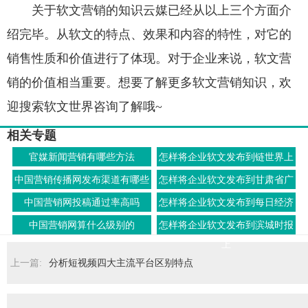
关于软文营销的知识云媒已经从以上三个方面介
绍完毕。从软文的特点、效果和内容的特性，对它的
销售性质和价值进行了体现。对于企业来说，软文营
销的价值相当重要。想要了解更多软文营销知识，欢
迎搜索软文世界咨询了解哦~
相关专题
官媒新闻营销有哪些方法
怎样将企业软文发布到链世界上
中国营销传播网发布渠道有哪些
怎样将企业软文发布到甘肃省广
播电视总台上
中国营销网投稿通过率高吗
怎样将企业软文发布到每日经济
北京上
中国营销网算什么级别的
怎样将企业软文发布到滨城时报
上
上一篇:
分析短视频四大主流平台区别特点