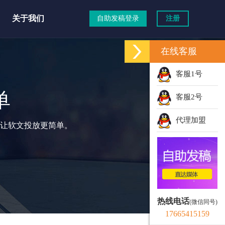
关于我们
自助发稿登录
注册
在线客服
客服1号
单
客服2号
代理加盟
让软文投放更简单。
热线电话
(微信同号)
17665415159