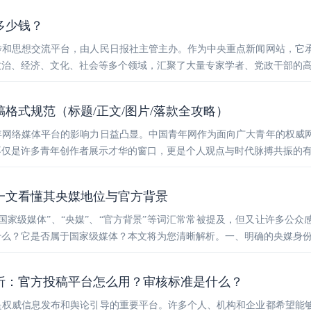
多少钱？
传和思想交流平台，由人民日报社主管主办。作为中央重点新闻网站，它
政治、经济、文化、社会等多个领域，汇聚了大量专家学者、党政干部的
稿格式规范（标题/正文/图片/落款全攻略）
年网络媒体平台的影响力日益凸显。中国青年网作为面向广大青年的权威
不仅是许多青年创作者展示才华的窗口，更是个人观点与时代脉搏共振的
一文看懂其央媒地位与官方背景
国家级媒体”、“央媒”、“官方背景”等词汇常常被提及，但又让许多公众
什么？它是否属于国家级媒体？本文将为您清晰解析。一、明确的央媒身
析：官方投稿平台怎么用？审核标准是什么？
是权威信息发布和舆论引导的重要平台。许多个人、机构和企业都希望能