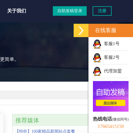
关于我们
自助发稿登录
注册
在线客服
客服1号
客服2号
更简单。
代理加盟
热线电话
推荐媒体
(微信同号)
17665415159
【特价】100家精品新闻站点套餐