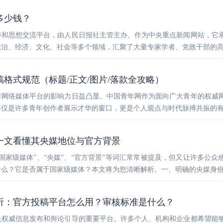
多少钱？
传和思想交流平台，由人民日报社主管主办。作为中央重点新闻网站，它
政治、经济、文化、社会等多个领域，汇聚了大量专家学者、党政干部的
稿格式规范（标题/正文/图片/落款全攻略）
年网络媒体平台的影响力日益凸显。中国青年网作为面向广大青年的权威
不仅是许多青年创作者展示才华的窗口，更是个人观点与时代脉搏共振的
一文看懂其央媒地位与官方背景
国家级媒体”、“央媒”、“官方背景”等词汇常常被提及，但又让许多公众
什么？它是否属于国家级媒体？本文将为您清晰解析。一、明确的央媒身
析：官方投稿平台怎么用？审核标准是什么？
是权威信息发布和舆论引导的重要平台。许多个人、机构和企业都希望能