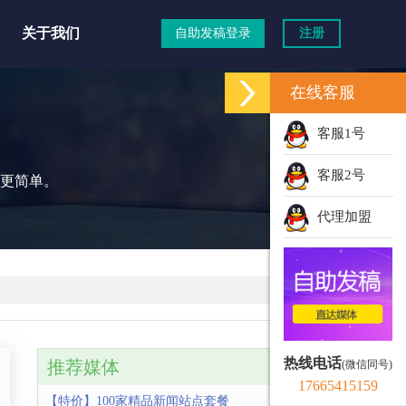
关于我们
自助发稿登录
注册
在线客服
道
客服1号
客服2号
更简单。
代理加盟
热线电话
推荐媒体
(微信同号)
17665415159
【特价】100家精品新闻站点套餐