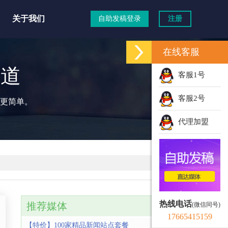
关于我们
自助发稿登录
注册
在线客服
渠道
客服1号
客服2号
更简单。
代理加盟
热线电话
推荐媒体
(微信同号)
17665415159
【特价】100家精品新闻站点套餐