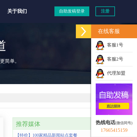
关于我们
自助发稿登录
注册
在线客服
道
客服1号
客服2号
更简单。
代理加盟
热线电话
推荐媒体
(微信同号)
17665415159
【特价】100家精品新闻站点套餐