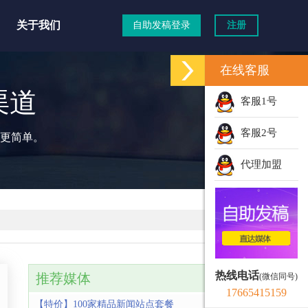
关于我们
自助发稿登录
注册
在线客服
渠道
客服1号
客服2号
更简单。
代理加盟
热线电话
推荐媒体
(微信同号)
17665415159
【特价】100家精品新闻站点套餐