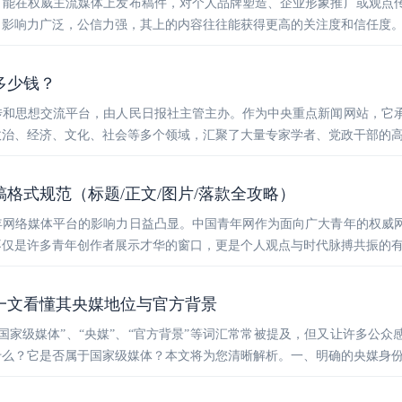
，能在权威主流媒体上发布稿件，对个人品牌塑造、企业形象推广或观点
，影响力广泛，公信力强，其上的内容往往能获得更高的关注度和信任度
多少钱？
传和思想交流平台，由人民日报社主管主办。作为中央重点新闻网站，它
政治、经济、文化、社会等多个领域，汇聚了大量专家学者、党政干部的
稿格式规范（标题/正文/图片/落款全攻略）
年网络媒体平台的影响力日益凸显。中国青年网作为面向广大青年的权威
不仅是许多青年创作者展示才华的窗口，更是个人观点与时代脉搏共振的
一文看懂其央媒地位与官方背景
国家级媒体”、“央媒”、“官方背景”等词汇常常被提及，但又让许多公众
什么？它是否属于国家级媒体？本文将为您清晰解析。一、明确的央媒身