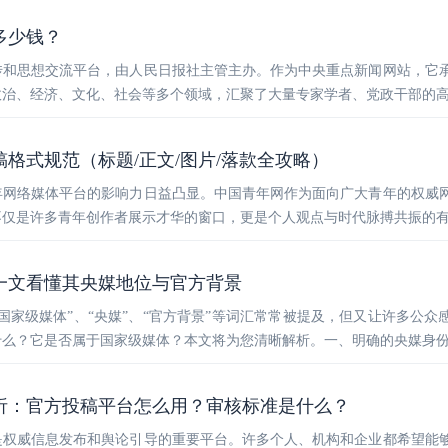
多少钱？
传和思想交流平台，由人民日报社主管主办。作为中央重点新闻网站，它
政治、经济、文化、社会等多个领域，汇聚了大量专家学者、党政干部的
稿格式规范（标题/正文/图片/落款全攻略）
年网络媒体平台的影响力日益凸显。中国青年网作为面向广大青年的权威
不仅是许多青年创作者展示才华的窗口，更是个人观点与时代脉搏共振的
一文看懂其央媒地位与官方背景
国家级媒体”、“央媒”、“官方背景”等词汇常常被提及，但又让许多公众
什么？它是否属于国家级媒体？本文将为您清晰解析。一、明确的央媒身
析：官方投稿平台怎么用？审核标准是什么？
是权威信息发布和舆论引导的重要平台。许多个人、机构和企业都希望能