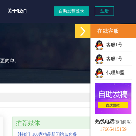
关于我们
自助发稿登录
注册
在线客服
道
客服1号
客服2号
更简单。
代理加盟
热线电话
推荐媒体
(微信同号)
17665415159
【特价】100家精品新闻站点套餐