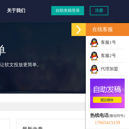
关于我们
自助发稿登录
注册
在线客服
客服1号
单
客服2号
让软文投放更简单。
代理加盟
热线电话
(微信同号)
17665415159