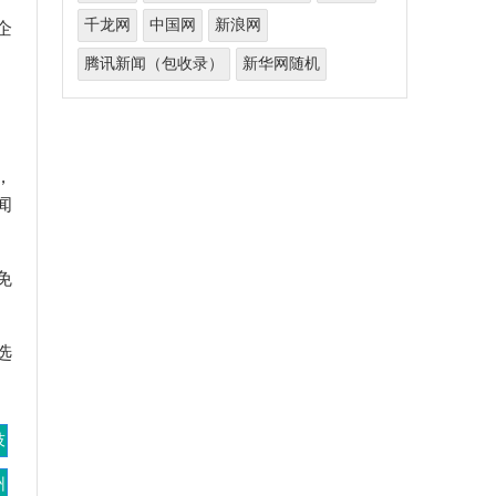
千龙网
中国网
新浪网
企
腾讯新闻（包收录）
新华网随机
，
闻
免
选
技
州