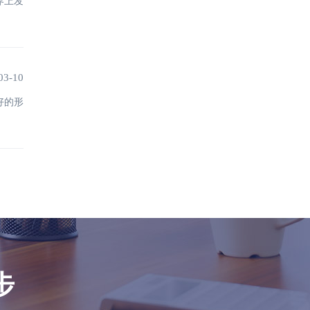
界上发
03-10
好的形
步