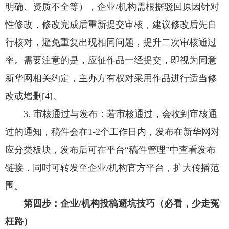
明确、资质不全等），企业/机构需根据驳回原因针对
性修改，修改完成后重新提交审核，建议修改后先自
行核对，避免重复出现相同问题，提升二次审核通过
率。需要注意的是，应征作品一经提交，即视为同意
新华网相关约定，主办方有权对采用作品进行适当修
改或增删[4]。
3. 审核通过与发布：若审核通过，会收到审核通
过的通知，稿件会在1-2个工作日内，发布在新华网对
应分类板块，发布后可在平台“稿件管理”中查看发布
链接，同时可转发至企业/机构官方平台，扩大传播范
围。
第四步：企业/机构投稿避坑技巧（必看，少走冤
枉路）