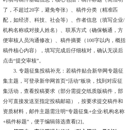
了，不超过20字，避免夸张）、稿件分类（精准匹
配，如经济、科技、社会等）、作者信息（填写企业/
机构名称或对接人姓名）、联系方式（确保畅通，方
便审核人员沟通修改）、稿件摘要（100字以内，概括
稿件核心内容），填写完成后仔细核对，确认无误后
点击“提交审核”。
3. 专题征集投稿补充：若稿件贴合新华网专题征
集主题，可登录新华网首页“活动”板块，找到对应征
集活动，查看投稿要求（部分需提交纸质版稿件，部
分可直接发送至指定投稿邮箱），按要求提交稿件和
资质材料，邮件主题需注明“专题征集+企业/机构名称
+稿件标题”，便于编辑筛选查看[2]。