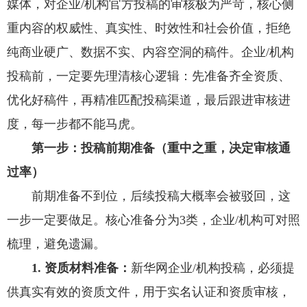
媒体，对企业/机构官方投稿的审核极为严苛，核心侧
重内容的权威性、真实性、时效性和社会价值，拒绝
纯商业硬广、数据不实、内容空洞的稿件。企业/机构
投稿前，一定要先理清核心逻辑：先准备齐全资质、
优化好稿件，再精准匹配投稿渠道，最后跟进审核进
度，每一步都不能马虎。
第一步：投稿前期准备（重中之重，决定审核通
过率）
前期准备不到位，后续投稿大概率会被驳回，这
一步一定要做足。核心准备分为3类，企业/机构可对照
梳理，避免遗漏。
1. 资质材料准备：
新华网企业/机构投稿，必须提
供真实有效的资质文件，用于实名认证和资质审核，