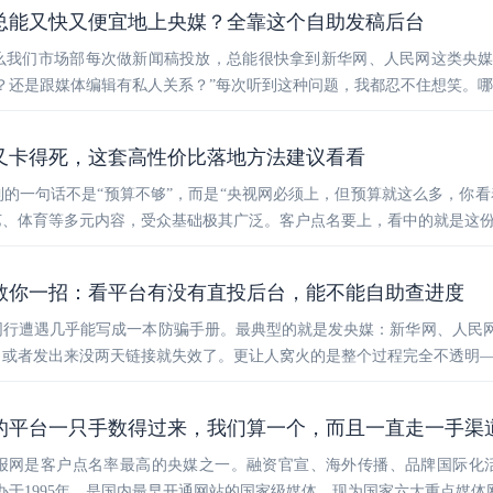
总能又快又便宜地上央媒？全靠这个自助发稿后台
么我们市场部每次做新闻稿投放，总能很快拿到新华网、人民网这类央
？还是跟媒体编辑有私人关系？”每次听到这种问题，我都忍不住想笑。
又卡得死，这套高性价比落地方法建议看看
的一句话不是“预算不够”，而是“央视网必须上，但预算就这么多，你看
艺、体育等多元内容，受众基础极其广泛。客户点名要上，看中的就是这
教你一招：看平台有没有直投后台，能不能自助查进度
同行遭遇几乎能写成一本防骗手册。最典型的就是发央媒：新华网、人民
或者发出来没两天链接就失效了。更让人窝火的是整个过程完全不透明—
的平台一只手数得过来，我们算一个，而且一直走一手渠
报网是客户点名率最高的央媒之一。融资官宣、海外传播、品牌国际化
办于1995年，是国内最早开通网站的国家级媒体，现为国家六大重点媒