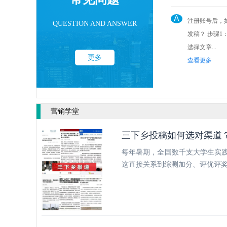
A
注册账号后，
QUESTION AND ANSWER
发稿？ 步骤1： 点击后台“发稿管理”
选择文章...
更多
查看更多
营销学堂
三下乡投稿如何选对渠道
每年暑期，全国数千支大学生实践
这直接关系到综测加分、评优评