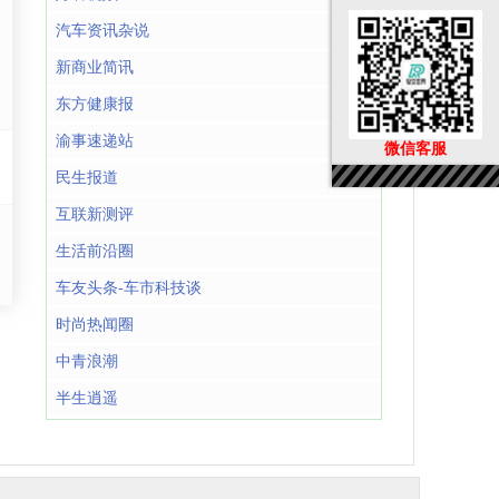
汽车资讯杂说
新商业简讯
东方健康报
渝事速递站
微信客服
民生报道
互联新测评
生活前沿圈
车友头条-车市科技谈
时尚热闻圈
中青浪潮
半生逍遥