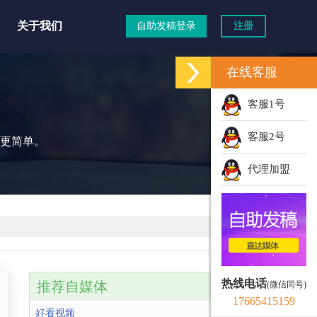
关于我们
自助发稿登录
注册
在线客服
道
客服1号
客服2号
更简单。
代理加盟
热线电话
推荐自媒体
(微信同号)
17665415159
好看视频