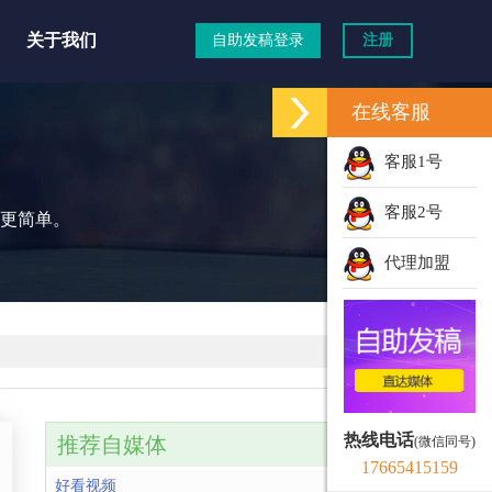
关于我们
自助发稿登录
注册
在线客服
道
客服1号
客服2号
更简单。
代理加盟
热线电话
推荐自媒体
(微信同号)
17665415159
好看视频