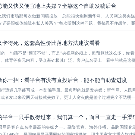
总能又快又便宜地上央媒？全靠这个自助发稿后台
么我们市场部每次做新闻稿投放，总能很快拿到新华网、人民网这类央
？还是跟媒体编辑有私人关系？”每次听到这种问题，我都忍不住想笑。
又卡得死，这套高性价比落地方法建议看看
的一句话不是“预算不够”，而是“央视网必须上，但预算就这么多，你看
艺、体育等多元内容，受众基础极其广泛。客户点名要上，看中的就是这
教你一招：看平台有没有直投后台，能不能自助查进度
同行遭遇几乎能写成一本防骗手册。最典型的就是发央媒：新华网、人民
或者发出来没两天链接就失效了。更让人窝火的是整个过程完全不透明—
的平台一只手数得过来，我们算一个，而且一直走一手渠
报网是客户点名率最高的央媒之一。融资官宣、海外传播、品牌国际化
办于1995年，是国内最早开通网站的国家级媒体，现为国家六大重点媒