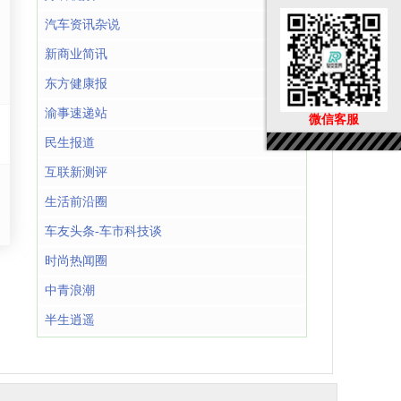
汽车资讯杂说
新商业简讯
东方健康报
渝事速递站
微信客服
民生报道
互联新测评
生活前沿圈
车友头条-车市科技谈
时尚热闻圈
中青浪潮
半生逍遥