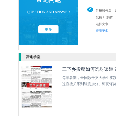
A
注册账号后，
QUESTION AND ANSWER
发稿？ 步骤1： 点击后台“发稿管理”
选择文章...
更多
查看更多
营销学堂
三下乡投稿如何选对渠道
每年暑期，全国数千支大学生实践
这直接关系到综测加分、评优评