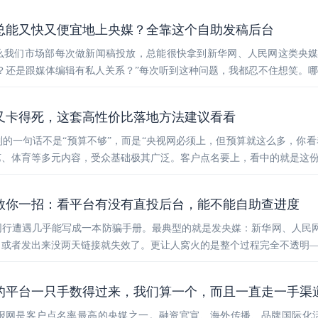
总能又快又便宜地上央媒？全靠这个自助发稿后台
么我们市场部每次做新闻稿投放，总能很快拿到新华网、人民网这类央
？还是跟媒体编辑有私人关系？”每次听到这种问题，我都忍不住想笑。
又卡得死，这套高性价比落地方法建议看看
的一句话不是“预算不够”，而是“央视网必须上，但预算就这么多，你看
艺、体育等多元内容，受众基础极其广泛。客户点名要上，看中的就是这
教你一招：看平台有没有直投后台，能不能自助查进度
同行遭遇几乎能写成一本防骗手册。最典型的就是发央媒：新华网、人民
或者发出来没两天链接就失效了。更让人窝火的是整个过程完全不透明—
的平台一只手数得过来，我们算一个，而且一直走一手渠
报网是客户点名率最高的央媒之一。融资官宣、海外传播、品牌国际化