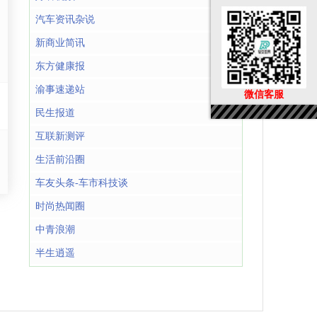
汽车资讯杂说
新商业简讯
东方健康报
渝事速递站
微信客服
民生报道
互联新测评
生活前沿圈
车友头条-车市科技谈
时尚热闻圈
中青浪潮
半生逍遥