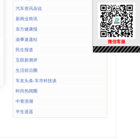
汽车资讯杂说
新商业简讯
东方健康报
渝事速递站
微信客服
民生报道
互联新测评
生活前沿圈
车友头条-车市科技谈
时尚热闻圈
中青浪潮
半生逍遥