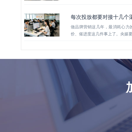
每次投放都要对接十几个
做品牌营销这几年，最消耗心力
价、催进度这几件事上了。央媒