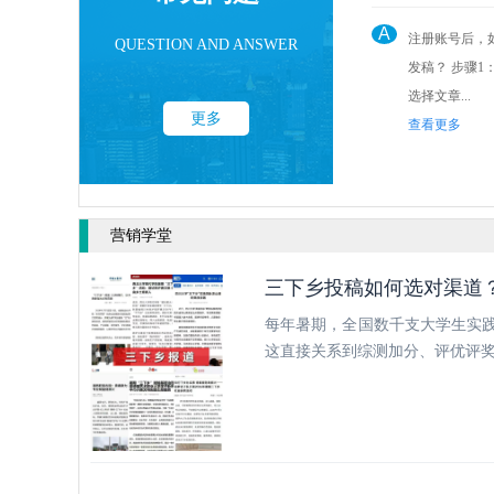
A
注册账号后，
QUESTION AND ANSWER
发稿？ 步骤1： 点击后台“发稿管理”
选择文章...
更多
查看更多
营销学堂
三下乡投稿如何选对渠道
每年暑期，全国数千支大学生实践
这直接关系到综测加分、评优评