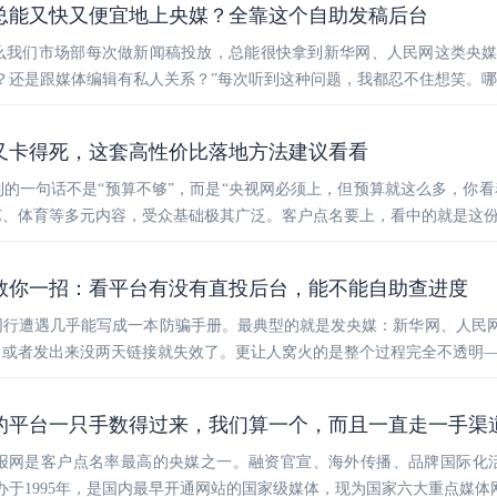
总能又快又便宜地上央媒？全靠这个自助发稿后台
么我们市场部每次做新闻稿投放，总能很快拿到新华网、人民网这类央
？还是跟媒体编辑有私人关系？”每次听到这种问题，我都忍不住想笑。
又卡得死，这套高性价比落地方法建议看看
的一句话不是“预算不够”，而是“央视网必须上，但预算就这么多，你看
艺、体育等多元内容，受众基础极其广泛。客户点名要上，看中的就是这
教你一招：看平台有没有直投后台，能不能自助查进度
同行遭遇几乎能写成一本防骗手册。最典型的就是发央媒：新华网、人民
或者发出来没两天链接就失效了。更让人窝火的是整个过程完全不透明—
的平台一只手数得过来，我们算一个，而且一直走一手渠
报网是客户点名率最高的央媒之一。融资官宣、海外传播、品牌国际化
办于1995年，是国内最早开通网站的国家级媒体，现为国家六大重点媒