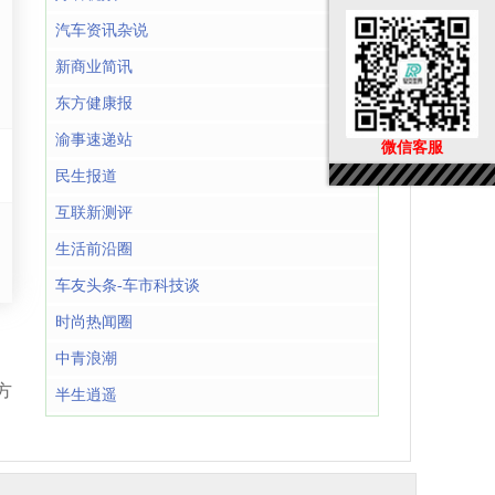
汽车资讯杂说
新商业简讯
东方健康报
渝事速递站
微信客服
民生报道
互联新测评
生活前沿圈
车友头条-车市科技谈
时尚热闻圈
中青浪潮
方
半生逍遥