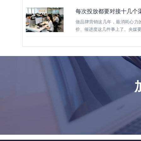
每次投放都要对接十几个
做品牌营销这几年，最消耗心力
价、催进度这几件事上了。央媒