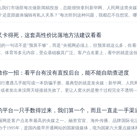
么我们市场部每次做新闻稿投放，总能很快拿到新华网、人民网这类央
？还是跟媒体编辑有私人关系？”每次听到这种问题，我都忍不住想笑。
又卡得死，这套高性价比落地方法建议看看
的一句话不是“预算不够”，而是“央视网必须上，但预算就这么多，你看
艺、体育等多元内容，受众基础极其广泛。客户点名要上，看中的就是这
教你一招：看平台有没有直投后台，能不能自助查进度
同行遭遇几乎能写成一本防骗手册。最典型的就是发央媒：新华网、人民
或者发出来没两天链接就失效了。更让人窝火的是整个过程完全不透明—
的平台一只手数得过来，我们算一个，而且一直走一手渠
报网是客户点名率最高的央媒之一。融资官宣、海外传播、品牌国际化
办于1995年，是国内最早开通网站的国家级媒体，现为国家六大重点媒