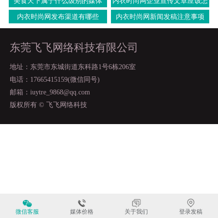
美食天下属于什么级别的媒体
内衣时尚网企业宣传文章应该怎
么写
内衣时尚网发布渠道有哪些
内衣时尚网新闻发稿注意事项
东莞飞飞网络科技有限公司
地址：东莞市东城街道东科路1号6栋206室
电话：17665415159(微信同号)
邮箱：iuytre_9868@qq.com
版权所有 © 飞飞网络科技
微信客服
媒体价格
关于我们
登录发稿