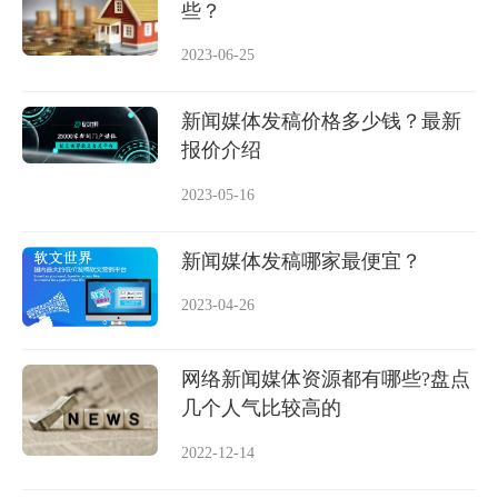
些？
2023-06-25
新闻媒体发稿价格多少钱？最新
报价介绍
2023-05-16
新闻媒体发稿哪家最便宜？
2023-04-26
网络新闻媒体资源都有哪些?盘点
几个人气比较高的
2022-12-14