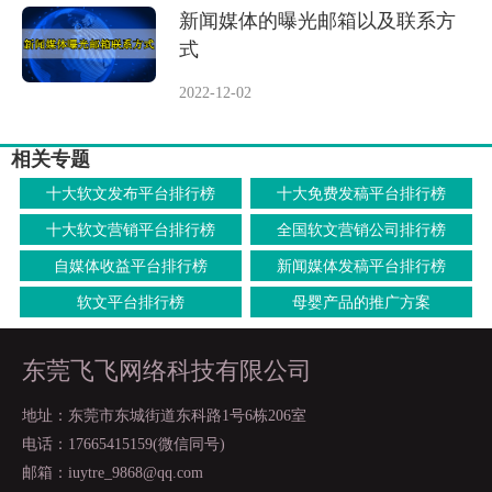
新闻媒体的曝光邮箱以及联系方
式
2022-12-02
相关专题
十大软文发布平台排行榜
十大免费发稿平台排行榜
十大软文营销平台排行榜
全国软文营销公司排行榜
自媒体收益平台排行榜
新闻媒体发稿平台排行榜
软文平台排行榜
母婴产品的推广方案
东莞飞飞网络科技有限公司
地址：东莞市东城街道东科路1号6栋206室
电话：17665415159(微信同号)
邮箱：iuytre_9868@qq.com