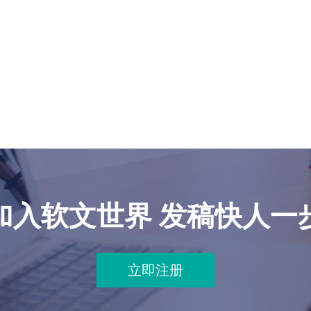
加入软文世界 发稿快人一
立即注册