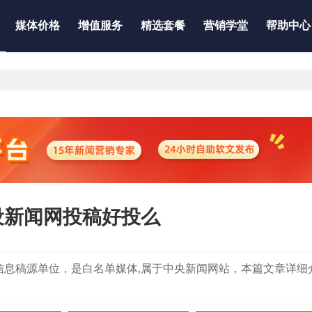
媒体价格
增值服务
精选套餐
营销学堂
帮助中心
设新闻网投稿好投么
联网新闻信息稿源单位，是白名单媒体,属于中央新闻网站，本篇文章详细