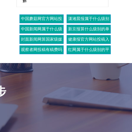
解
中国蘑菇网官方网站投
潇湘晨报属于什么级别
稿入口
的媒体
中国新闻网属于什么级
新京报算什么级别的单
别的媒体
位
封面新闻网算国家级媒
健康报官方网站投稿入
体吗
口
观察者网投稿有稿费吗
红网属于什么级别的平
台
步