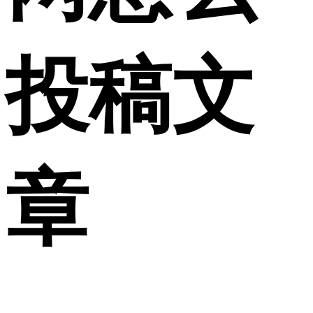
投稿文
章