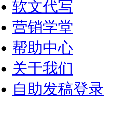
软文代写
营销学堂
帮助中心
关于我们
自助发稿登录