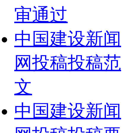
审通过
中国建设新闻
网投稿投稿范
文
中国建设新闻