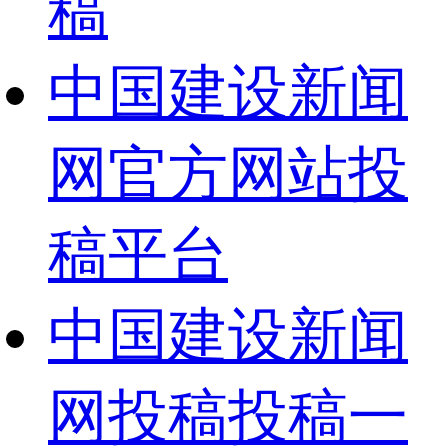
稿
中国建设新闻
网官方网站投
稿平台
中国建设新闻
网投稿投稿一