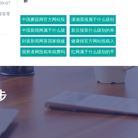
解
09-07
得非常
中国蘑菇网官方网站投
潇湘晨报属于什么级别
稿入口
的媒体
中国新闻网属于什么级
新京报算什么级别的单
别的媒体
位
封面新闻网算国家级媒
健康报官方网站投稿入
体吗
口
观察者网投稿有稿费吗
红网属于什么级别的平
台
步