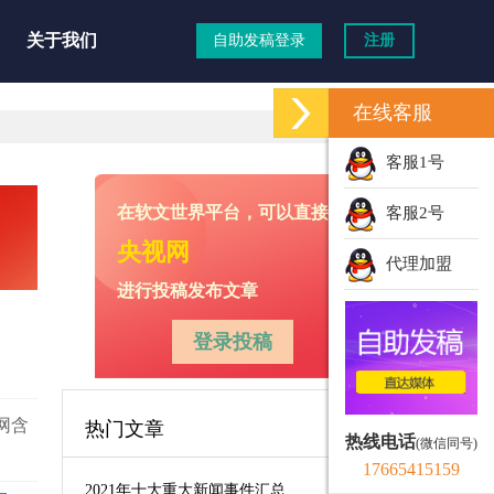
关于我们
自助发稿登录
注册
在线客服
客服1号
在软文世界平台，可以直接向
客服2号
央视网
代理加盟
进行投稿发布文章
登录投稿
网含
热门文章
热线电话
(微信同号)
17665415159
2021年十大重大新闻事件汇总