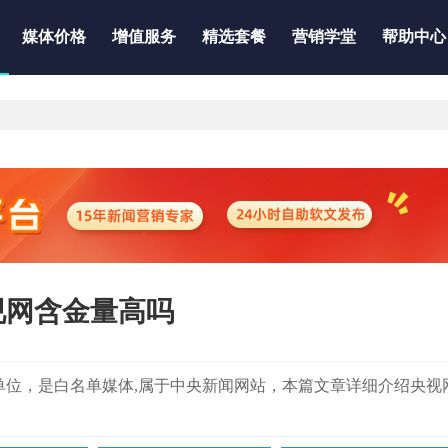
媒体价格
增值服务
精选套餐
营销学堂
帮助中心
视网含金量高吗
信息稿源单位，是白名单媒体,属于中央新闻网站，本篇文章详细介绍央视