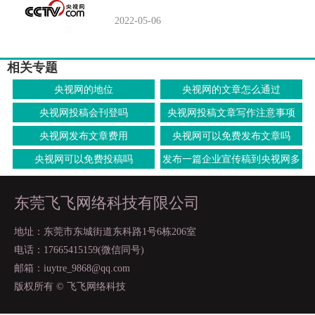
2022-05-06
相关专题
央视网的地位
央视网的文章怎么通过
央视网投稿会刊登吗
央视网投稿文章写作注意事项
央视网发布文章费用
央视网可以免费发布文章吗
央视网可以免费投稿吗
发布一篇企业宣传稿到央视网多
少钱
东莞飞飞网络科技有限公司
地址：东莞市东城街道东科路1号6栋206室
电话：17665415159(微信同号)
邮箱：iuytre_9868@qq.com
版权所有 © 飞飞网络科技