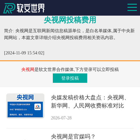
央视网投稿费用
简介: 央视网是互联网新闻信息稿源单位，是白名单媒体,属于中央新
闻网站，本篇文章详细介绍央视网投稿费用相关资讯内容。
[2024-11-09 15:54:02]
央视网
是软文世界合作媒体,下方登录可以立即投稿
登录投稿
央媒发稿价格大盘点：央视网、
新华网、人民网收费标准对比
2026-07-28
央视网是官媒吗？