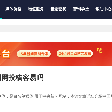
媒体价格
增值服务
精选套餐
营销学堂
帮助中心
国网投稿容易吗
信息稿源单位，是白名单媒体,属于中央新闻网站，本篇文章详细介绍中国