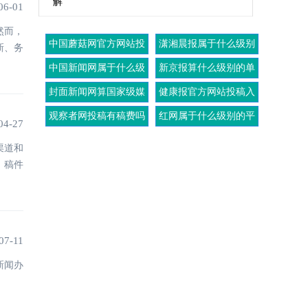
解
06-01
然而，
中国蘑菇网官方网站投
潇湘晨报属于什么级别
新、务
稿入口
的媒体
中国新闻网属于什么级
新京报算什么级别的单
别的媒体
位
封面新闻网算国家级媒
健康报官方网站投稿入
体吗
口
观察者网投稿有稿费吗
红网属于什么级别的平
04-27
台
渠道和
，稿件
07-11
新闻办