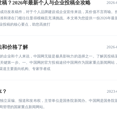
稿？2026年最新个人与企业投稿全攻略
2026-
成功发表稿件，对于个人品牌建设或企业宣传来说，其价值不言而喻。
准和潜在门槛往往显得模糊且充满挑战。本文将为您提供一份2026年最
业投稿的核心要点，助您高效打
法和价格了解
2026-
的企业和个人来说，中国网无疑是极具影响力的选择之一。了解其投稿
关键第一步。一、中国网的官方投稿途径中国网作为国家重点新闻网站
渠道主要面向机构、专家学者或
体？
2023-
独立采编、报道和发布权，主管单位是国务院新闻办。中国网是国务院
局管理的国家重点新闻网站。