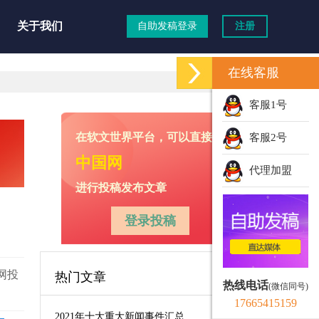
关于我们
自助发稿登录
注册
在线客服
客服1号
在软文世界平台，可以直接向
客服2号
中国网
代理加盟
进行投稿发布文章
登录投稿
网投
热门文章
热线电话
(微信同号)
17665415159
2021年十大重大新闻事件汇总