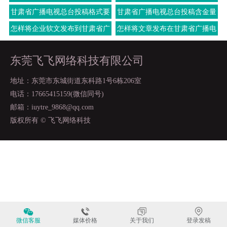
有哪些
电视总台上面
甘肃省广播电视总台投稿格式要
甘肃省广播电视总台投稿含金量
求
怎样将企业软文发布到甘肃省广
怎样将文章发布在甘肃省广播电
播电视总台上
视总台上面去
东莞飞飞网络科技有限公司
地址：东莞市东城街道东科路1号6栋206室
电话：17665415159(微信同号)
邮箱：iuytre_9868@qq.com
版权所有 © 飞飞网络科技
微信客服
媒体价格
关于我们
登录发稿