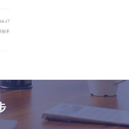
04-17
果你不
步