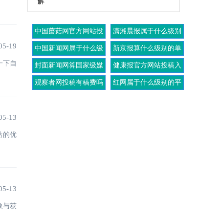
解
中国蘑菇网官方网站投
潇湘晨报属于什么级别
稿入口
的媒体
05-19
中国新闻网属于什么级
新京报算什么级别的单
别的媒体
位
一下自
封面新闻网算国家级媒
健康报官方网站投稿入
体吗
口
观察者网投稿有稿费吗
红网属于什么级别的平
台
05-13
站的优
05-13
象与获